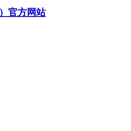
a）官方网站