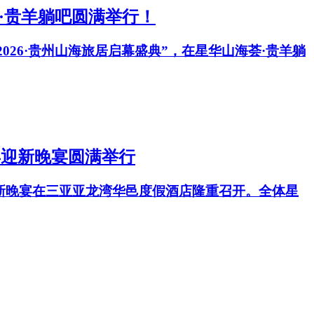
荟·贵羊躺吧圆满举行！
026·贵州山海旅居启幕盛典”，在星华山海荟·贵羊躺
6年迎新晚宴圆满举行
26迎新晚宴在三亚亚龙湾华邑度假酒店隆重召开。全体星