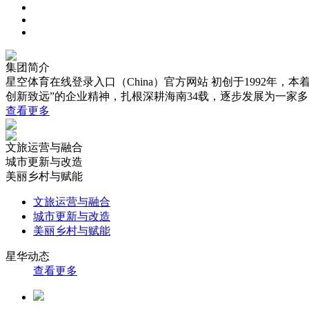
集团简介
星空体育在线登录入口（China）官方网站 初创于1992
创新致远”的企业精神，扎根深耕海南34载，逐步发展为一家
查看更多
文旅运营与融合
城市更新与改造
美丽乡村与赋能
文旅运营与融合
城市更新与改造
美丽乡村与赋能
星华动态
查看更多