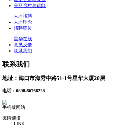
美丽乡村与赋能
人才招聘
人才理念
招聘职位
星华在线
意见反馈
联系我们
联系我们
地址：海口市海秀中路51-1号星华大厦20层
电话：0898-66766228
手机版网站
友情链接
LINK