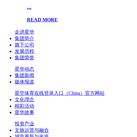
...
READ MORE
走进星华
集团简介
旗下公司
发展历程
集团荣誉
星华动态
集团新闻
媒体报道
星空体育在线登录入口（China）官方网站
文化理念
精彩活动
星华故事
投资产业
文旅运营与融合
城市更新与改造